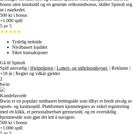
bonus uten innskudd og en generøs velkomstbonus, skiller Spinoli seg
ut i markedet.
500 kr i bonus
+1.000 spill
5 av 5
Tydelig nettside
Nivåbasert lojalitet
Sikre transaksjoner
Gå til Spinoli
Spill ansvarlig |
Hjelpelinjen
|
Lotteri- og stiftelsestilsynet
| Reklame |
+18 år | Regler og vilkår gjelder
2
bwin
Kundefavoritt
Bwin er en populær nettbasert bettingside som tilbyr et bredt utvalg av
sports- og kasinospill. Plattformen kjennetegnes av enkel registrering
med ett klikk, et personaliserbart grensesnitt, og en oversiktlig
hjemmeside som gjør det lett å navigere.
500 kr i bonus
+1.000 spill
5 av 5