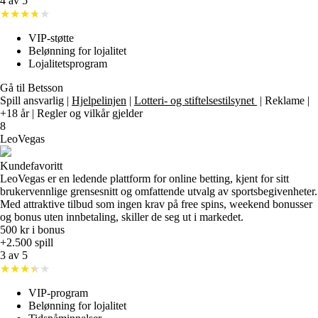
4 av 5
VIP-støtte
Belønning for lojalitet
Lojalitetsprogram
Gå til Betsson
Spill ansvarlig |
Hjelpelinjen
|
Lotteri- og stiftelsestilsynet
| Reklame |
+18 år | Regler og vilkår gjelder
8
LeoVegas
Kundefavoritt
LeoVegas er en ledende plattform for online betting, kjent for sitt
brukervennlige grensesnitt og omfattende utvalg av sportsbegivenheter.
Med attraktive tilbud som ingen krav på free spins, weekend bonusser
og bonus uten innbetaling, skiller de seg ut i markedet.
500 kr i bonus
+2.500 spill
3 av 5
VIP-program
Belønning for lojalitet