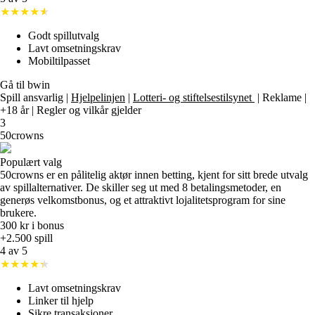
Godt spillutvalg
Lavt omsetningskrav
Mobiltilpasset
Gå til bwin
Spill ansvarlig |
Hjelpelinjen
|
Lotteri- og stiftelsestilsynet
| Reklame |
+18 år | Regler og vilkår gjelder
3
50crowns
Populært valg
50crowns er en pålitelig aktør innen betting, kjent for sitt brede utvalg
av spillalternativer. De skiller seg ut med 8 betalingsmetoder, en
generøs velkomstbonus, og et attraktivt lojalitetsprogram for sine
brukere.
300 kr i bonus
+2.500 spill
4 av 5
Lavt omsetningskrav
Linker til hjelp
Sikre transaksjoner