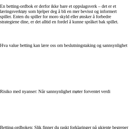
En betting-ordbok er derfor ikke bare et oppslagsverk – det er et
læringsverktøy som hjelper deg å bli en mer bevisst og informert
spiller. Enten du spiller for moro skyld eller ønsker å forbedre
strategiene dine, er det alltid en fordel å kunne språket bak spillet.
Hva value betting kan lære oss om beslutningstaking og sannsynlighet
Risiko med nyanser: Når sannsynlighet møter forventet verdi
Betting-ordboken: Slik finner du raskt forklaringer på ukjente begreper