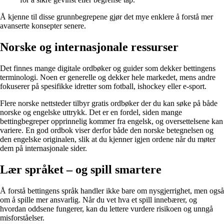
Å kjenne til disse grunnbegrepene gjør det mye enklere å forstå mer
avanserte konsepter senere.
Norske og internasjonale ressurser
Det finnes mange digitale ordbøker og guider som dekker bettingens
terminologi. Noen er generelle og dekker hele markedet, mens andre
fokuserer på spesifikke idretter som fotball, ishockey eller e-sport.
Flere norske nettsteder tilbyr gratis ordbøker der du kan søke på både
norske og engelske uttrykk. Det er en fordel, siden mange
bettingbegreper opprinnelig kommer fra engelsk, og oversettelsene kan
variere. En god ordbok viser derfor både den norske betegnelsen og
den engelske originalen, slik at du kjenner igjen ordene når du møter
dem på internasjonale sider.
Lær språket – og spill smartere
Å forstå bettingens språk handler ikke bare om nysgjerrighet, men også
om å spille mer ansvarlig. Når du vet hva et spill innebærer, og
hvordan oddsene fungerer, kan du lettere vurdere risikoen og unngå
misforståelser.