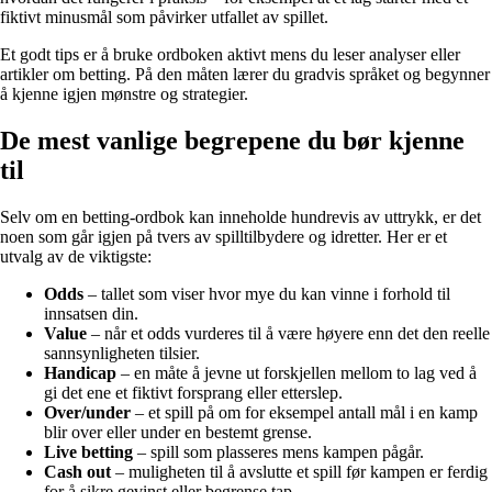
fiktivt minusmål som påvirker utfallet av spillet.
Et godt tips er å bruke ordboken aktivt mens du leser analyser eller
artikler om betting. På den måten lærer du gradvis språket og begynner
å kjenne igjen mønstre og strategier.
De mest vanlige begrepene du bør kjenne
til
Selv om en betting-ordbok kan inneholde hundrevis av uttrykk, er det
noen som går igjen på tvers av spilltilbydere og idretter. Her er et
utvalg av de viktigste:
Odds
– tallet som viser hvor mye du kan vinne i forhold til
innsatsen din.
Value
– når et odds vurderes til å være høyere enn det den reelle
sannsynligheten tilsier.
Handicap
– en måte å jevne ut forskjellen mellom to lag ved å
gi det ene et fiktivt forsprang eller etterslep.
Over/under
– et spill på om for eksempel antall mål i en kamp
blir over eller under en bestemt grense.
Live betting
– spill som plasseres mens kampen pågår.
Cash out
– muligheten til å avslutte et spill før kampen er ferdig
for å sikre gevinst eller begrense tap.