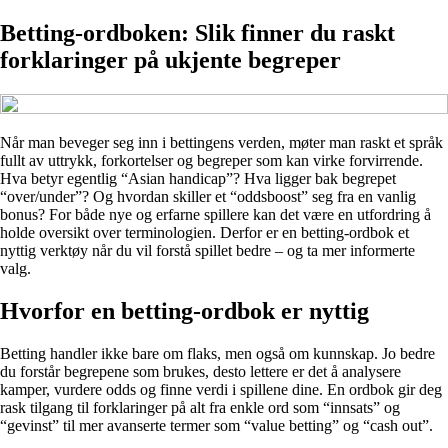
Betting-ordboken: Slik finner du raskt
forklaringer på ukjente begreper
Når man beveger seg inn i bettingens verden, møter man raskt et språk
fullt av uttrykk, forkortelser og begreper som kan virke forvirrende.
Hva betyr egentlig “Asian handicap”? Hva ligger bak begrepet
“over/under”? Og hvordan skiller et “oddsboost” seg fra en vanlig
bonus? For både nye og erfarne spillere kan det være en utfordring å
holde oversikt over terminologien. Derfor er en betting-ordbok et
nyttig verktøy når du vil forstå spillet bedre – og ta mer informerte
valg.
Hvorfor en betting-ordbok er nyttig
Betting handler ikke bare om flaks, men også om kunnskap. Jo bedre
du forstår begrepene som brukes, desto lettere er det å analysere
kamper, vurdere odds og finne verdi i spillene dine. En ordbok gir deg
rask tilgang til forklaringer på alt fra enkle ord som “innsats” og
“gevinst” til mer avanserte termer som “value betting” og “cash out”.