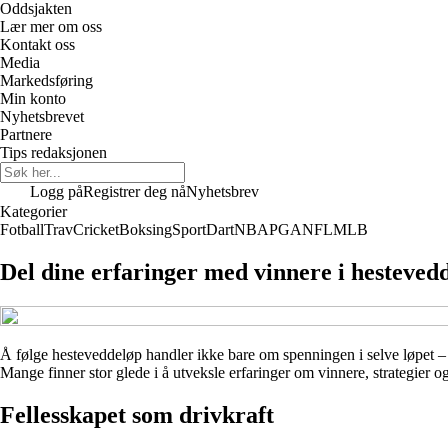
Oddsjakten
Lær mer om oss
Kontakt oss
Media
Markedsføring
Min konto
Nyhetsbrevet
Partnere
Tips redaksjonen
Logg på
Registrer deg nå
Nyhetsbrev
Kategorier
Fotball
Trav
Cricket
Boksing
Sport
Dart
NBA
PGA
NFL
MLB
Del dine erfaringer med vinnere i hesteved
Å følge hesteveddeløp handler ikke bare om spenningen i selve løpet – d
Mange finner stor glede i å utveksle erfaringer om vinnere, strategier 
Fellesskapet som drivkraft