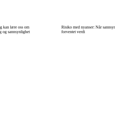
ng kan lære oss om
Risiko med nyanser: Når sannsyn
g og sannsynlighet
forventet verdi