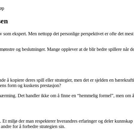
løp
sen
v som ekspert. Men nettopp det personlige perspektivet er ofte det mest 
 mønstre og beslutninger. Mange opplever at de blir bedre spillere når d
nde å kopiere deres spill eller strategier, men det er sjelden en bærekraf
tens form og kuskens prestasjon?
ilnærming. Det handler ikke om å finne en “hemmelig formel”, men om å 
de. Et miljø der man respekterer hverandres erfaringer og deler kunnskap
 andre for å forbedre strategien sin.