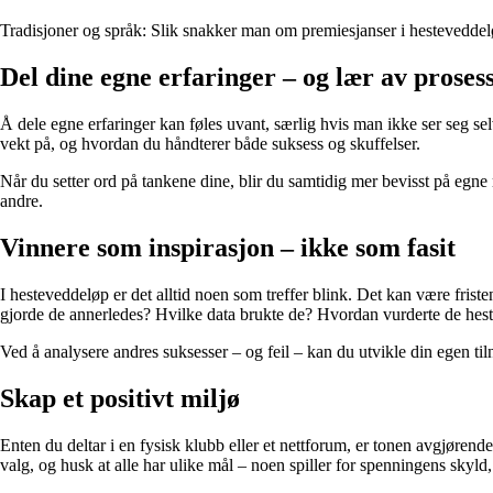
Tradisjoner og språk: Slik snakker man om premiesjanser i hestevedde
Del dine egne erfaringer – og lær av proses
Å dele egne erfaringer kan føles uvant, særlig hvis man ikke ser seg sel
vekt på, og hvordan du håndterer både suksess og skuffelser.
Når du setter ord på tankene dine, blir du samtidig mer bevisst på egne
andre.
Vinnere som inspirasjon – ikke som fasit
I hesteveddeløp er det alltid noen som treffer blink. Det kan være friste
gjorde de annerledes? Hvilke data brukte de? Hvordan vurderte de hes
Ved å analysere andres suksesser – og feil – kan du utvikle din egen t
Skap et positivt miljø
Enten du deltar i en fysisk klubb eller et nettforum, er tonen avgjøren
valg, og husk at alle har ulike mål – noen spiller for spenningens skyld,