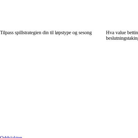
Tilpass spillstrategien din til løpstype og sesong
Hva value betti
beslutningstakin
Oddsjakten