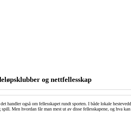
deløpsklubber og nettfellesskap
et handler også om fellesskapet rundt sporten. I både lokale hesteveddel
og spill. Men hvordan får man mest ut av disse fellesskapene, og hva kan