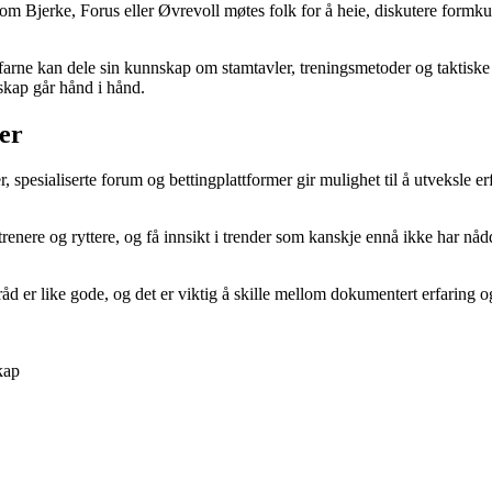
om Bjerke, Forus eller Øvrevoll møtes folk for å heie, diskutere formkur
rfarne kan dele sin kunnskap om stamtavler, treningsmetoder og taktisk
skap går hånd i hånd.
ser
spesialiserte forum og bettingplattformer gir mulighet til å utveksle erf
 trenere og ryttere, og få innsikt i trender som kanskje ennå ikke har n
e råd er like gode, og det er viktig å skille mellom dokumentert erfaring
kap