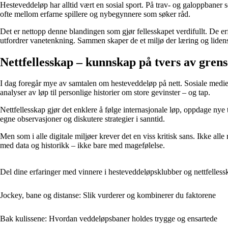
Hesteveddeløp har alltid vært en sosial sport. På trav- og galoppbaner s
ofte mellom erfarne spillere og nybegynnere som søker råd.
Det er nettopp denne blandingen som gjør fellesskapet verdifullt. De e
utfordrer vanetenkning. Sammen skaper de et miljø der læring og liden
Nettfellesskap – kunnskap på tvers av gren
I dag foregår mye av samtalen om hesteveddeløp på nett. Sosiale medier, 
analyser av løp til personlige historier om store gevinster – og tap.
Nettfellesskap gjør det enklere å følge internasjonale løp, oppdage nye
egne observasjoner og diskutere strategier i sanntid.
Men som i alle digitale miljøer krever det en viss kritisk sans. Ikke all
med data og historikk – ikke bare med magefølelse.
Del dine erfaringer med vinnere i hesteveddeløpsklubber og nettfelless
Jockey, bane og distanse: Slik vurderer og kombinerer du faktorene
Bak kulissene: Hvordan veddeløpsbaner holdes trygge og ensartede