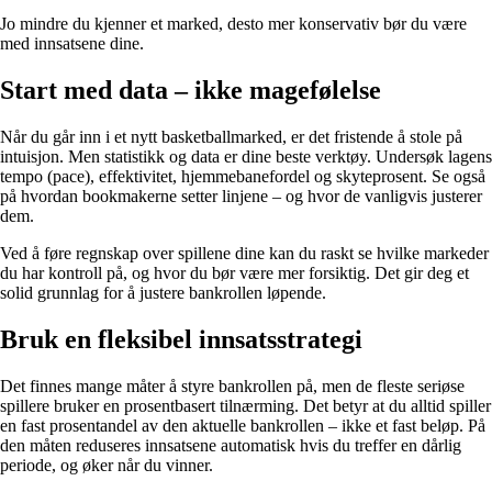
Jo mindre du kjenner et marked, desto mer konservativ bør du være
med innsatsene dine.
Start med data – ikke magefølelse
Når du går inn i et nytt basketballmarked, er det fristende å stole på
intuisjon. Men statistikk og data er dine beste verktøy. Undersøk lagens
tempo (pace), effektivitet, hjemmebanefordel og skyteprosent. Se også
på hvordan bookmakerne setter linjene – og hvor de vanligvis justerer
dem.
Ved å føre regnskap over spillene dine kan du raskt se hvilke markeder
du har kontroll på, og hvor du bør være mer forsiktig. Det gir deg et
solid grunnlag for å justere bankrollen løpende.
Bruk en fleksibel innsatsstrategi
Det finnes mange måter å styre bankrollen på, men de fleste seriøse
spillere bruker en prosentbasert tilnærming. Det betyr at du alltid spiller
en fast prosentandel av den aktuelle bankrollen – ikke et fast beløp. På
den måten reduseres innsatsene automatisk hvis du treffer en dårlig
periode, og øker når du vinner.