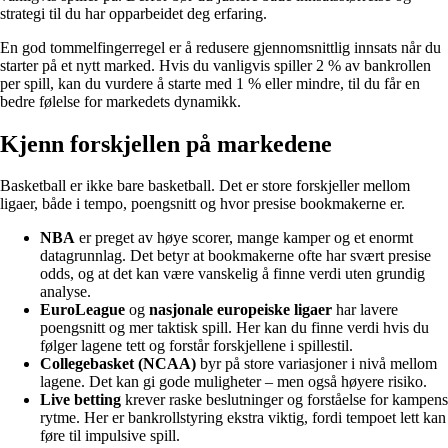
strategi til du har opparbeidet deg erfaring.
En god tommelfingerregel er å redusere gjennomsnittlig innsats når du
starter på et nytt marked. Hvis du vanligvis spiller 2 % av bankrollen
per spill, kan du vurdere å starte med 1 % eller mindre, til du får en
bedre følelse for markedets dynamikk.
Kjenn forskjellen på markedene
Basketball er ikke bare basketball. Det er store forskjeller mellom
ligaer, både i tempo, poengsnitt og hvor presise bookmakerne er.
NBA
er preget av høye scorer, mange kamper og et enormt
datagrunnlag. Det betyr at bookmakerne ofte har svært presise
odds, og at det kan være vanskelig å finne verdi uten grundig
analyse.
EuroLeague
og
nasjonale europeiske ligaer
har lavere
poengsnitt og mer taktisk spill. Her kan du finne verdi hvis du
følger lagene tett og forstår forskjellene i spillestil.
Collegebasket (NCAA)
byr på store variasjoner i nivå mellom
lagene. Det kan gi gode muligheter – men også høyere risiko.
Live betting
krever raske beslutninger og forståelse for kampens
rytme. Her er bankrollstyring ekstra viktig, fordi tempoet lett kan
føre til impulsive spill.