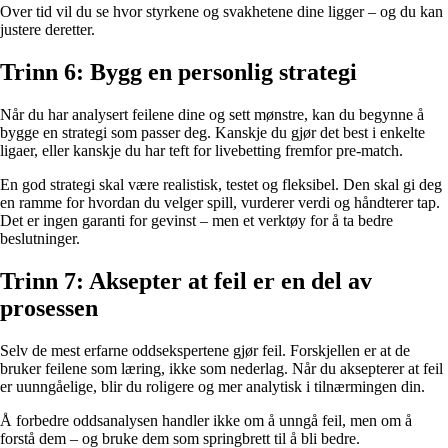
Over tid vil du se hvor styrkene og svakhetene dine ligger – og du kan
justere deretter.
Trinn 6: Bygg en personlig strategi
Når du har analysert feilene dine og sett mønstre, kan du begynne å
bygge en strategi som passer deg. Kanskje du gjør det best i enkelte
ligaer, eller kanskje du har teft for livebetting fremfor pre-match.
En god strategi skal være realistisk, testet og fleksibel. Den skal gi deg
en ramme for hvordan du velger spill, vurderer verdi og håndterer tap.
Det er ingen garanti for gevinst – men et verktøy for å ta bedre
beslutninger.
Trinn 7: Aksepter at feil er en del av
prosessen
Selv de mest erfarne oddsekspertene gjør feil. Forskjellen er at de
bruker feilene som læring, ikke som nederlag. Når du aksepterer at feil
er uunngåelige, blir du roligere og mer analytisk i tilnærmingen din.
Å forbedre oddsanalysen handler ikke om å unngå feil, men om å
forstå dem – og bruke dem som springbrett til å bli bedre.