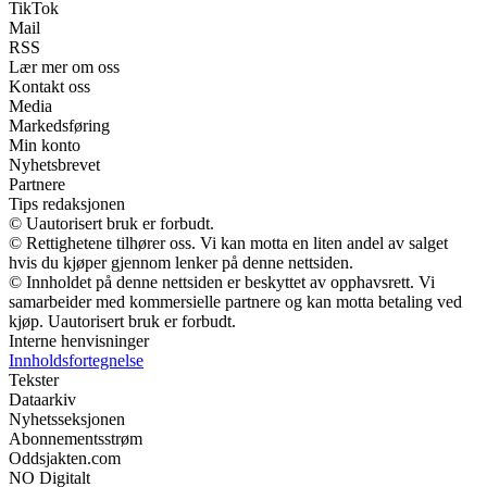
TikTok
Mail
RSS
Lær mer om oss
Kontakt oss
Media
Markedsføring
Min konto
Nyhetsbrevet
Partnere
Tips redaksjonen
© Uautorisert bruk er forbudt.
© Rettighetene tilhører oss. Vi kan motta en liten andel av salget
hvis du kjøper gjennom lenker på denne nettsiden.
© Innholdet på denne nettsiden er beskyttet av opphavsrett. Vi
samarbeider med kommersielle partnere og kan motta betaling ved
kjøp. Uautorisert bruk er forbudt.
Interne henvisninger
Innholdsfortegnelse
Tekster
Dataarkiv
Nyhetsseksjonen
Abonnementsstrøm
Oddsjakten.com
NO Digitalt