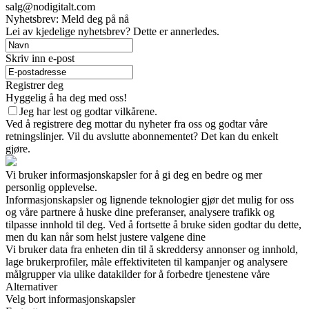
salg@nodigitalt.com
Nyhetsbrev: Meld deg på nå
Lei av kjedelige nyhetsbrev? Dette er annerledes.
Skriv inn e-post
Registrer deg
Hyggelig å ha deg med oss!
Jeg har lest og godtar vilkårene.
Ved å registrere deg mottar du nyheter fra oss og godtar våre
retningslinjer. Vil du avslutte abonnementet? Det kan du enkelt
gjøre.
Vi bruker informasjonskapsler for å gi deg en bedre og mer
personlig opplevelse.
Informasjonskapsler og lignende teknologier gjør det mulig for oss
og våre partnere å huske dine preferanser, analysere trafikk og
tilpasse innhold til deg. Ved å fortsette å bruke siden godtar du dette,
men du kan når som helst justere valgene dine
Vi bruker data fra enheten din til å skreddersy annonser og innhold,
lage brukerprofiler, måle effektiviteten til kampanjer og analysere
målgrupper via ulike datakilder for å forbedre tjenestene våre
Alternativer
Velg bort informasjonskapsler