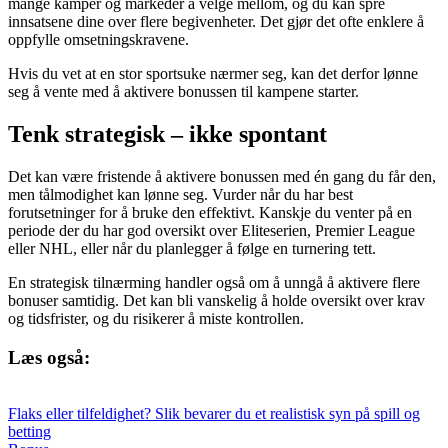
mange kamper og markeder å velge mellom, og du kan spre
innsatsene dine over flere begivenheter. Det gjør det ofte enklere å
oppfylle omsetningskravene.
Hvis du vet at en stor sportsuke nærmer seg, kan det derfor lønne
seg å vente med å aktivere bonussen til kampene starter.
Tenk strategisk – ikke spontant
Det kan være fristende å aktivere bonussen med én gang du får den,
men tålmodighet kan lønne seg. Vurder når du har best
forutsetninger for å bruke den effektivt. Kanskje du venter på en
periode der du har god oversikt over Eliteserien, Premier League
eller NHL, eller når du planlegger å følge en turnering tett.
En strategisk tilnærming handler også om å unngå å aktivere flere
bonuser samtidig. Det kan bli vanskelig å holde oversikt over krav
og tidsfrister, og du risikerer å miste kontrollen.
Læs også:
Flaks eller tilfeldighet? Slik bevarer du et realistisk syn på spill og
betting