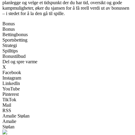
planlegge og velge et tidspunkt der du har tid, oversikt og gode
kampmuligheter, øker du sjansen for å få reell verdi ut av bonussen
– i stedet for å la den gå til spille.
Bonus
Bonus
Bettingbonus
Sportsbetting
Strategi
Spilltips
Bonustilbud
Del og spre varme
X
Facebook
Instagram
LinkedIn
YouTube
Pinterest
TikTok
Mail
RSS
Amalie Stølan
Amalie
Stølan