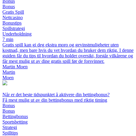
Bonus
Bonus
Gratis Spill
Nettcasino
Bonustips
Spillstrategi
Underholdning
7 min
Gratis spill kan gi deg ekstra moro og gevinstmuligheter uten
kostnad, men bare hvis du vet hvordan du bruker dem riktig. I denne
guiden får du tips til hvordan du holder oversikt, forstår vilkårene og
får mest mulig ut av dine gratis spill før de forsvinner.
Martin Moen
Martin
Moen
Når er det beste tidspunktet å aktivere din bettingbonus?
Få mest mulig ut av din bettingbonus med riktig timing
Bonus
Bonus
Bettingbonus
Sportsbetting
Strategi
Spilltips