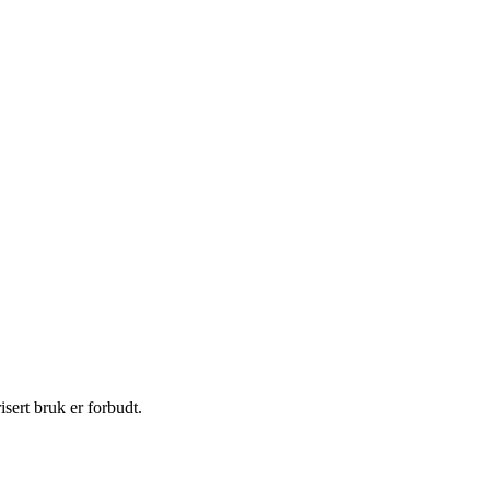
sert bruk er forbudt.