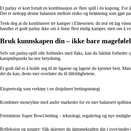
Et parlay er kort fortalt en kombinasjon av flere spill i én kupong. For 
Det er nettopp denne balansen mellom risiko og belønning som gjør parl
Tenk deg at du kombinerer tre kamper i Eliteserien: du tror ett lag vinner
handler et godt parlay ikke om å finne flest mulig kamper, men om å vel
Bruk kunnskapen din – ikke bare mageføle
Selv om parlay-spill ofte forbindes med flaks, kan du faktisk forbedre
kamptidspunkt ha stor betydning.
Et godt råd er å holde seg til de ligaene og lagene du kjenner best. Mang
det du kan, desto mer overlater du til tilfeldighetene.
Ekspertvalg som verktøy i en disiplinert bettingstrategi
Kombiner moneyline med andre markeder for en mer balansert spillstra
Fremtidens Super Bowl-betting – teknologi, regulering og nye mulighe
Refleksjon og notater: Slik skjerper du dømmekraften din i over/under-b