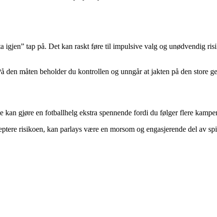
 igjen” tap på. Det kan raskt føre til impulsive valg og unødvendig risik
t. På den måten beholder du kontrollen og unngår at jakten på den store gev
e kan gjøre en fotballhelg ekstra spennende fordi du følger flere kamper
ptere risikoen, kan parlays være en morsom og engasjerende del av spill