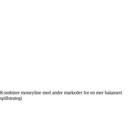
Kombiner moneyline med andre markeder for en mer balansert
spillstrategi