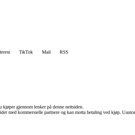
terest
TikTok
Mail
RSS
 du kjøper gjennom lenker på denne nettsiden.
ider med kommersielle partnere og kan motta betaling ved kjøp. Uautori