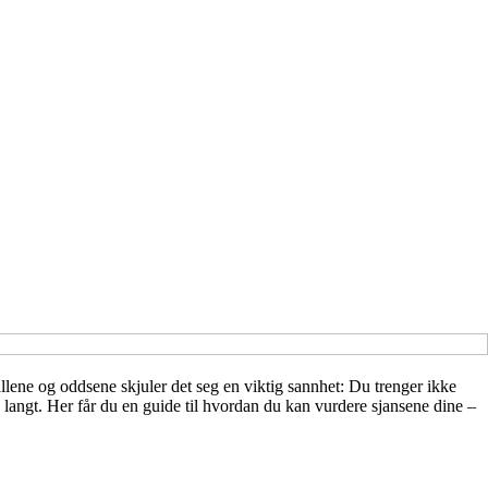
tallene og oddsene skjuler det seg en viktig sannhet: Du trenger ikke
 langt. Her får du en guide til hvordan du kan vurdere sjansene dine –