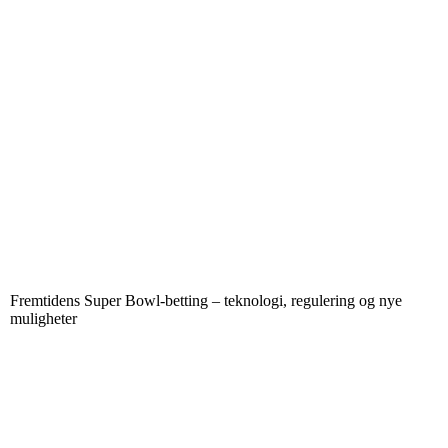
Fremtidens Super Bowl-betting – teknologi, regulering og nye
muligheter