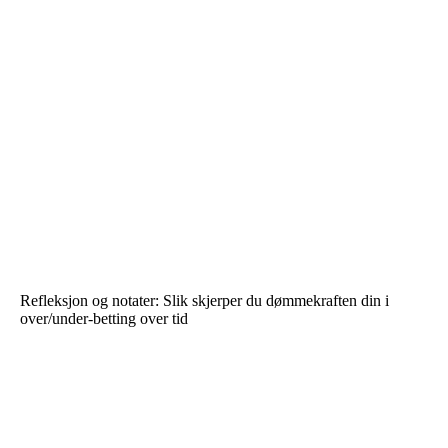
Refleksjon og notater: Slik skjerper du dømmekraften din i
over/under-betting over tid