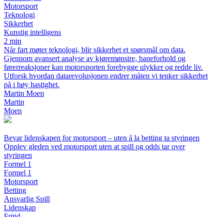
Motorsport
Teknologi
Sikkerhet
Kunstig intelligens
2 min
Når fart møter teknologi, blir sikkerhet et spørsmål om data.
Gjennom avansert analyse av kjøremønstre, baneforhold og
førerreaksjoner kan motorsporten forebygge ulykker og redde liv.
Utforsk hvordan datarevolusjonen endrer måten vi tenker sikkerhet
på i høy hastighet.
Martin Moen
Martin
Moen
Bevar lidenskapen for motorsport – uten å la betting ta styringen
Opplev gleden ved motorsport uten at spill og odds tar over
styringen
Formel 1
Formel 1
Motorsport
Betting
Ansvarlig Spill
Lidenskap
Fritid