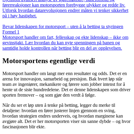
førerreaksjoner kan motorsporten forebygge ulykker og redde liv.
Utforsk hvordan datarevolusjonen endrer måten vi tenker sikkerhet
på i høy hastighet.
Bevar lidenskapen for motorsport – uten å la betting ta styringen
Formel 1
Motorsport handler om fart, fellesskap og ekte lidenskap – ikke om
gevinstjakt. Lær hvordan du kan nyte spenningen på banen og
samtidig holde kontrollen når betting blir en del av opplevelsen.
Motorsportens egentlige verdi
Motorsport handler om langt mer enn resultater og odds. Det er en
arena for innovasjon, samarbeid og presisjon. Bak hvert løp står
team av ingeniører, mekanikere og førere som jobber intenst for å
hente ut de siste hundredelene. Det er denne lidenskapen som driver
sporten fremover – og som gjør den verdt å følge.
Når du ser et løp uten å tenke på betting, legger du merke til
detaljene: hvordan en fører justerer linjen gjennom en sving,
hvordan strategien endres underveis, og hvordan marginene kan
avgjøre alt. Det er her motorsporten viser sin sanne dybde – og hvor
fascinasjonen blir ekte.