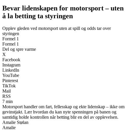
Bevar lidenskapen for motorsport – uten
å la betting ta styringen
Opplev gleden ved motorsport uten at spill og odds tar over
styringen
Formel 1
Formel 1
Del og spre varme
X
Facebook
Instagram
LinkedIn
YouTube
Pinterest
TikTok
Mail
RSS
7 min
Motorsport handler om fart, fellesskap og ekte lidenskap – ikke om
gevinstjakt. Lær hvordan du kan nyte spenningen på banen og
samtidig holde kontrollen når betting blir en del av opplevelsen.
Amalie Stølan
Amalie