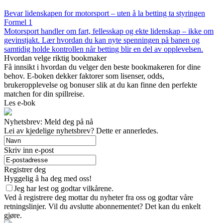
Bevar lidenskapen for motorsport – uten å la betting ta styringen
Formel 1
Motorsport handler om fart, fellesskap og ekte lidenskap – ikke om
gevinstjakt. Lær hvordan du kan nyte spenningen på banen og
samtidig holde kontrollen når betting blir en del av opplevelsen.
Hvordan velge riktig bookmaker
Få innsikt i hvordan du velger den beste bookmakeren for dine
behov. E-boken dekker faktorer som lisenser, odds,
brukeropplevelse og bonuser slik at du kan finne den perfekte
matchen for din spillreise.
Les e-bok
Nyhetsbrev: Meld deg på nå
Lei av kjedelige nyhetsbrev? Dette er annerledes.
Skriv inn e-post
Registrer deg
Hyggelig å ha deg med oss!
Jeg har lest og godtar vilkårene.
Ved å registrere deg mottar du nyheter fra oss og godtar våre
retningslinjer. Vil du avslutte abonnementet? Det kan du enkelt
gjøre.