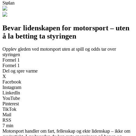
Stølan
Bevar lidenskapen for motorsport – uten
å la betting ta styringen
Opplev gleden ved motorsport uten at spill og odds tar over
styringen
Formel 1
Formel 1
Del og spre varme
X
Facebook
Instagram
LinkedIn
YouTube
Pinterest
TikTok
Mail
RSS
7 min
Motorsport handler om fart, fellesskap og ekte lidenskap – ikke om