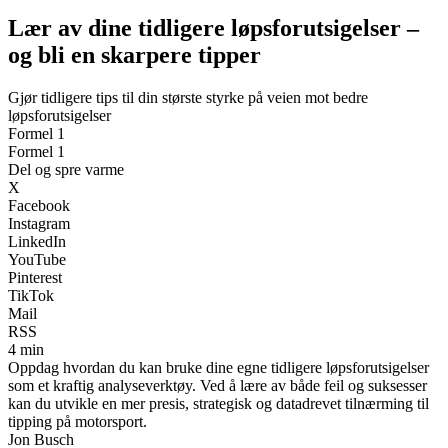
Lær av dine tidligere løpsforutsigelser –
og bli en skarpere tipper
Gjør tidligere tips til din største styrke på veien mot bedre
løpsforutsigelser
Formel 1
Formel 1
Del og spre varme
X
Facebook
Instagram
LinkedIn
YouTube
Pinterest
TikTok
Mail
RSS
4 min
Oppdag hvordan du kan bruke dine egne tidligere løpsforutsigelser
som et kraftig analyseverktøy. Ved å lære av både feil og suksesser
kan du utvikle en mer presis, strategisk og datadrevet tilnærming til
tipping på motorsport.
Jon Busch