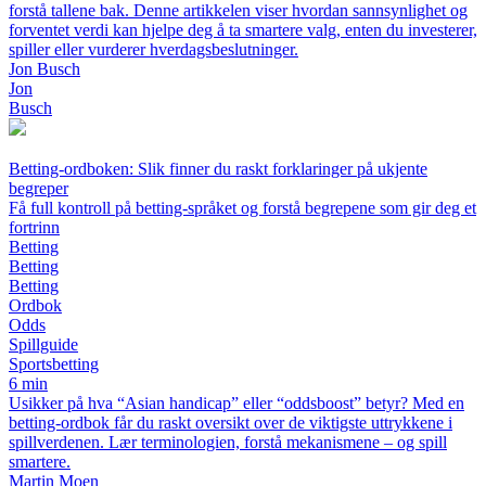
forstå tallene bak. Denne artikkelen viser hvordan sannsynlighet og
forventet verdi kan hjelpe deg å ta smartere valg, enten du investerer,
spiller eller vurderer hverdagsbeslutninger.
Jon Busch
Jon
Busch
Betting-ordboken: Slik finner du raskt forklaringer på ukjente
begreper
Få full kontroll på betting-språket og forstå begrepene som gir deg et
fortrinn
Betting
Betting
Betting
Ordbok
Odds
Spillguide
Sportsbetting
6 min
Usikker på hva “Asian handicap” eller “oddsboost” betyr? Med en
betting-ordbok får du raskt oversikt over de viktigste uttrykkene i
spillverdenen. Lær terminologien, forstå mekanismene – og spill
smartere.
Martin Moen