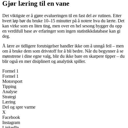
Gjør læring til en vane
Det viktigste er å gjøre evalueringen til en fast del av rutinen. Etter
hvert løp bør du bruke 10–15 minutter på å notere hva du lærte. Det
kan virke som en liten ting, men over en hel sesong bygger du opp
en verdifull base av erfaringer som ingen statistikkdatabase kan gi
deg.
Å lære av tidligere forutsigelser handler ikke om å unngå feil – men
om å bruke dem som drivstoff for å bli bedre. Når du begynner å se
mønstrene i dine egne valg, blir du ikke bare en skarpere tipper – du
blir også en mer disiplinert og analytisk spiller.
Formel 1
Formel 1
Motorsport
Tipping
Analyse
Strategi
Læring
Del og spre varme
X
Facebook
Instagram
LinkedIn