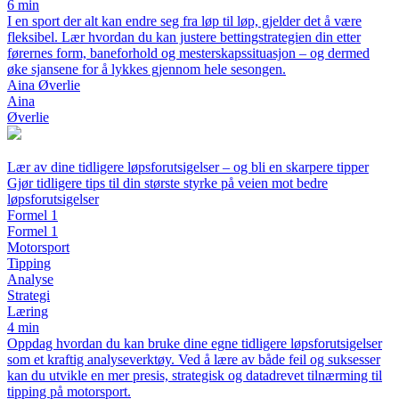
6 min
I en sport der alt kan endre seg fra løp til løp, gjelder det å være
fleksibel. Lær hvordan du kan justere bettingstrategien din etter
førernes form, baneforhold og mesterskapssituasjon – og dermed
øke sjansene for å lykkes gjennom hele sesongen.
Aina Øverlie
Aina
Øverlie
Lær av dine tidligere løpsforutsigelser – og bli en skarpere tipper
Gjør tidligere tips til din største styrke på veien mot bedre
løpsforutsigelser
Formel 1
Formel 1
Motorsport
Tipping
Analyse
Strategi
Læring
4 min
Oppdag hvordan du kan bruke dine egne tidligere løpsforutsigelser
som et kraftig analyseverktøy. Ved å lære av både feil og suksesser
kan du utvikle en mer presis, strategisk og datadrevet tilnærming til
tipping på motorsport.