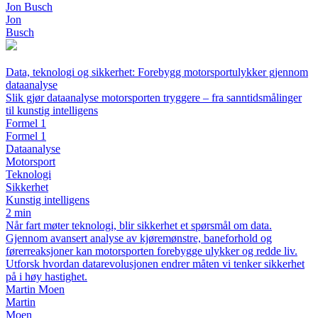
Jon Busch
Jon
Busch
Data, teknologi og sikkerhet: Forebygg motorsportulykker gjennom
dataanalyse
Slik gjør dataanalyse motorsporten tryggere – fra sanntidsmålinger
til kunstig intelligens
Formel 1
Formel 1
Dataanalyse
Motorsport
Teknologi
Sikkerhet
Kunstig intelligens
2 min
Når fart møter teknologi, blir sikkerhet et spørsmål om data.
Gjennom avansert analyse av kjøremønstre, baneforhold og
førerreaksjoner kan motorsporten forebygge ulykker og redde liv.
Utforsk hvordan datarevolusjonen endrer måten vi tenker sikkerhet
på i høy hastighet.
Martin Moen
Martin
Moen