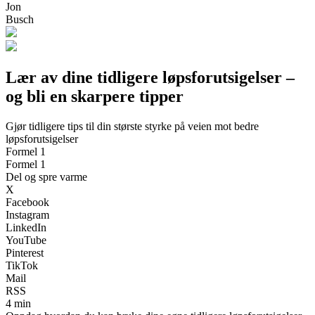
Jon
Busch
Lær av dine tidligere løpsforutsigelser –
og bli en skarpere tipper
Gjør tidligere tips til din største styrke på veien mot bedre
løpsforutsigelser
Formel 1
Formel 1
Del og spre varme
X
Facebook
Instagram
LinkedIn
YouTube
Pinterest
TikTok
Mail
RSS
4 min