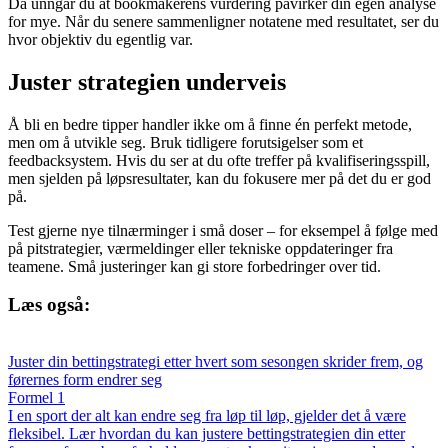
Da unngår du at bookmakerens vurdering påvirker din egen analyse
for mye. Når du senere sammenligner notatene med resultatet, ser du
hvor objektiv du egentlig var.
Juster strategien underveis
Å bli en bedre tipper handler ikke om å finne én perfekt metode,
men om å utvikle seg. Bruk tidligere forutsigelser som et
feedbacksystem. Hvis du ser at du ofte treffer på kvalifiseringsspill,
men sjelden på løpsresultater, kan du fokusere mer på det du er god
på.
Test gjerne nye tilnærminger i små doser – for eksempel å følge med
på pitstrategier, værmeldinger eller tekniske oppdateringer fra
teamene. Små justeringer kan gi store forbedringer over tid.
Læs også:
Juster din bettingstrategi etter hvert som sesongen skrider frem, og
førernes form endrer seg
Formel 1
I en sport der alt kan endre seg fra løp til løp, gjelder det å være
fleksibel. Lær hvordan du kan justere bettingstrategien din etter