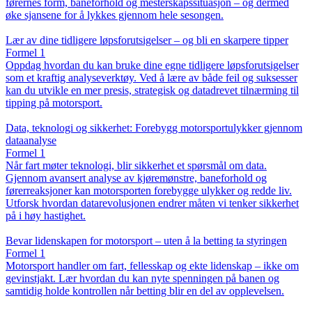
førernes form, baneforhold og mesterskapssituasjon – og dermed
øke sjansene for å lykkes gjennom hele sesongen.
Lær av dine tidligere løpsforutsigelser – og bli en skarpere tipper
Formel 1
Oppdag hvordan du kan bruke dine egne tidligere løpsforutsigelser
som et kraftig analyseverktøy. Ved å lære av både feil og suksesser
kan du utvikle en mer presis, strategisk og datadrevet tilnærming til
tipping på motorsport.
Data, teknologi og sikkerhet: Forebygg motorsportulykker gjennom
dataanalyse
Formel 1
Når fart møter teknologi, blir sikkerhet et spørsmål om data.
Gjennom avansert analyse av kjøremønstre, baneforhold og
førerreaksjoner kan motorsporten forebygge ulykker og redde liv.
Utforsk hvordan datarevolusjonen endrer måten vi tenker sikkerhet
på i høy hastighet.
Bevar lidenskapen for motorsport – uten å la betting ta styringen
Formel 1
Motorsport handler om fart, fellesskap og ekte lidenskap – ikke om
gevinstjakt. Lær hvordan du kan nyte spenningen på banen og
samtidig holde kontrollen når betting blir en del av opplevelsen.