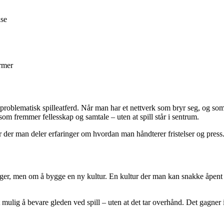
lse
ormer
gge problematisk spilleatferd. Når man har et nettverk som bryr seg, og s
som fremmer fellesskap og samtale – uten at spill står i sentrum.
r der man deler erfaringer om hvordan man håndterer fristelser og press.
, men om å bygge en ny kultur. En kultur der man kan snakke åpent om sp
det mulig å bevare gleden ved spill – uten at det tar overhånd. Det gagne