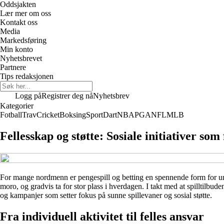
Oddsjakten
Lær mer om oss
Kontakt oss
Media
Markedsføring
Min konto
Nyhetsbrevet
Partnere
Tips redaksjonen
Logg på
Registrer deg nå
Nyhetsbrev
Kategorier
Fotball
Trav
Cricket
Boksing
Sport
Dart
NBA
PGA
NFL
MLB
Fellesskap og støtte: Sosiale initiativer so
For mange nordmenn er pengespill og betting en spennende form for und
moro, og gradvis ta for stor plass i hverdagen. I takt med at spilltilbuden
og kampanjer som setter fokus på sunne spillevaner og sosial støtte.
Fra individuell aktivitet til felles ansvar