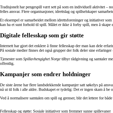
Tradisjonelt har pengespill vært sett på som en individuell aktivitet – 
felles ansvar. Flere organisasjoner, idrettslag og spillselskaper samarbe
Et eksempel er samarbeidet mellom idrettsforeninger og initiativer som
kan ha et sunt forhold til spill. Målet er ikke å forby spill, men å skape
Digitale fellesskap som gir støtte
Internett har gjort det enklere å finne fellesskap der man kan dele erfa
På sosiale medier finnes det også grupper der folk deler sine erfaringer
Tjenester som
Spillavhengighet Norge
tilbyr rådgivning og samtaler med
offentlig.
Kampanjer som endrer holdninger
De siste årene har flere landsdekkende kampanjer satt søkelys på ansv
nå ut til folk i alle aldre. Budskapet er tydelig: Det er ingen skam å be o
Ved å normalisere samtalen om spill og grenser, blir det lettere for bå
Fellesskap og støtte: Sosiale initiativer som fremmer sunne spillevaner