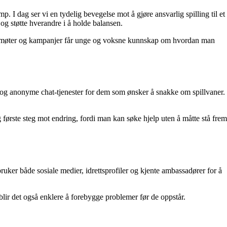
 I dag ser vi en tydelig bevegelse mot å gjøre ansvarlig spilling til et
 og støtte hverandre i å holde balansen.
møter og kampanjer får unge og voksne kunnskap om hvordan man
ser og anonyme chat-tjenester for dem som ønsker å snakke om spillvaner.
g første steg mot endring, fordi man kan søke hjelp uten å måtte stå frem
ruker både sosiale medier, idrettsprofiler og kjente ambassadører for å
blir det også enklere å forebygge problemer før de oppstår.