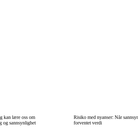
ng kan lære oss om
Risiko med nyanser: Når sannsyn
g og sannsynlighet
forventet verdi