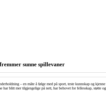
m fremmer sunne spillevaner
erholdning – en måte å følge med på sport, teste kunnskap og kjenne li
e har blitt mer tilgjengelige på nett, har behovet for fellesskap, støtte o