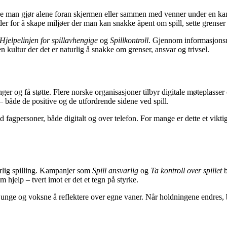
noe man gjør alene foran skjermen eller sammen med venner under en kamp.
ider for å skape miljøer der man kan snakke åpent om spill, sette grenser
Hjelpelinjen for spillavhengige
og
Spillkontroll
. Gjennom informasjons
 en kultur der det er naturlig å snakke om grenser, ansvar og trivsel.
ringer og få støtte. Flere norske organisasjoner tilbyr digitale møteplas
 – både de positive og de utfordrende sidene ved spill.
 fagpersoner, både digitalt og over telefon. For mange er dette et vikti
arlig spilling. Kampanjer som
Spill ansvarlig
og
Ta kontroll over spillet
b
m hjelp – tvert imot er det et tegn på styrke.
de unge og voksne å reflektere over egne vaner. Når holdningene endres, 