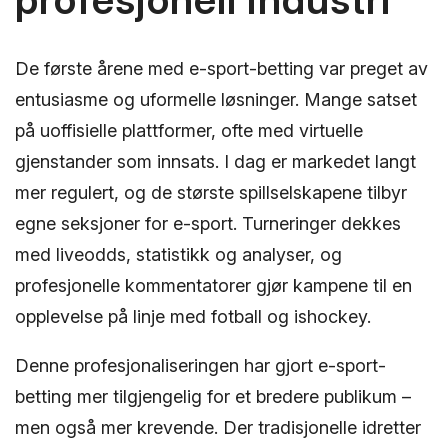
De første årene med e-sport-betting var preget av
entusiasme og uformelle løsninger. Mange satset
på uoffisielle plattformer, ofte med virtuelle
gjenstander som innsats. I dag er markedet langt
mer regulert, og de største spillselskapene tilbyr
egne seksjoner for e-sport. Turneringer dekkes
med liveodds, statistikk og analyser, og
profesjonelle kommentatorer gjør kampene til en
opplevelse på linje med fotball og ishockey.
Denne profesjonaliseringen har gjort e-sport-
betting mer tilgjengelig for et bredere publikum –
men også mer krevende. Der tradisjonelle idretter