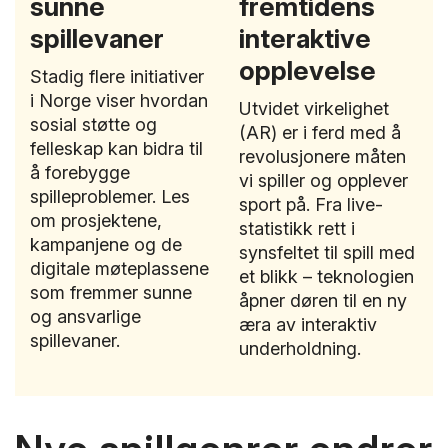
sunne
fremtidens
spillevaner
interaktive
opplevelse
Stadig flere initiativer
i Norge viser hvordan
Utvidet virkelighet
sosial støtte og
(AR) er i ferd med å
felleskap kan bidra til
revolusjonere måten
å forebygge
vi spiller og opplever
spilleproblemer. Les
sport på. Fra live-
om prosjektene,
statistikk rett i
kampanjene og de
synsfeltet til spill med
digitale møteplassene
et blikk – teknologien
som fremmer sunne
åpner døren til en ny
og ansvarlige
æra av interaktiv
spillevaner.
underholdning.