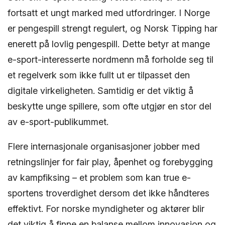
fortsatt et ungt marked med utfordringer. I Norge
er pengespill strengt regulert, og Norsk Tipping har
enerett på lovlig pengespill. Dette betyr at mange
e-sport-interesserte nordmenn må forholde seg til
et regelverk som ikke fullt ut er tilpasset den
digitale virkeligheten. Samtidig er det viktig å
beskytte unge spillere, som ofte utgjør en stor del
av e-sport-publikummet.
Flere internasjonale organisasjoner jobber med
retningslinjer for fair play, åpenhet og forebygging
av kampfiksing – et problem som kan true e-
sportens troverdighet dersom det ikke håndteres
effektivt. For norske myndigheter og aktører blir
det viktig å finne en balanse mellom innovasjon og