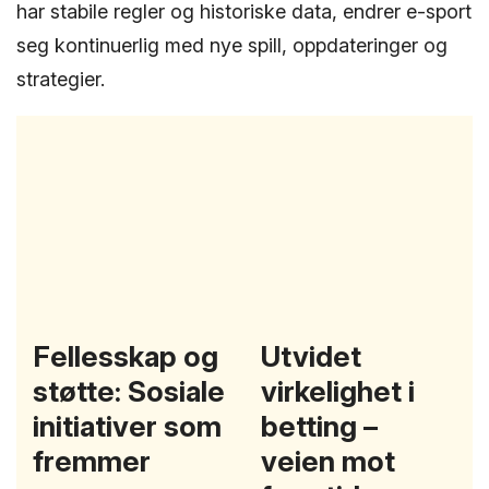
har stabile regler og historiske data, endrer e-sport
seg kontinuerlig med nye spill, oppdateringer og
strategier.
Fellesskap og
Utvidet
støtte: Sosiale
virkelighet i
initiativer som
betting –
fremmer
veien mot