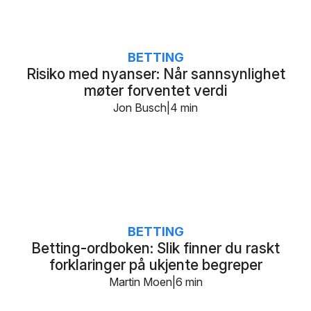
BETTING
Risiko med nyanser: Når sannsynlighet
møter forventet verdi
Jon Busch
4 min
BETTING
Betting-ordboken: Slik finner du raskt
forklaringer på ukjente begreper
Martin Moen
6 min