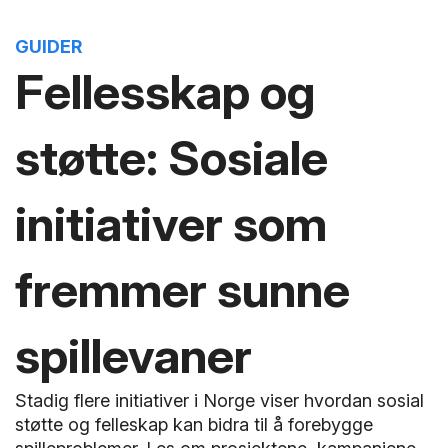
GUIDER
Fellesskap og
støtte: Sosiale
initiativer som
fremmer sunne
spillevaner
Stadig flere initiativer i Norge viser hvordan sosial
støtte og felleskap kan bidra til å forebygge