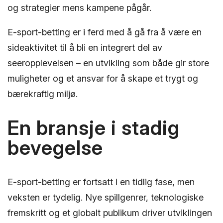
og strategier mens kampene pågår.
E-sport-betting er i ferd med å gå fra å være en
sideaktivitet til å bli en integrert del av
seeropplevelsen – en utvikling som både gir store
muligheter og et ansvar for å skape et trygt og
bærekraftig miljø.
En bransje i stadig
bevegelse
E-sport-betting er fortsatt i en tidlig fase, men
veksten er tydelig. Nye spillgenrer, teknologiske
fremskritt og et globalt publikum driver utviklingen